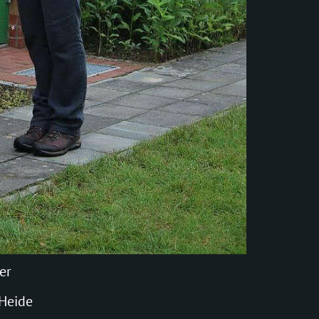
er
Heide