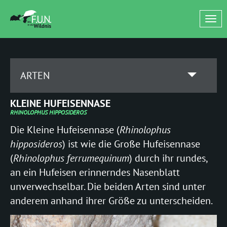
Tog
nav
ARTEN
BARBASTELLA
KLEINE HUFEISENNASE
barbastellus
RHINOLOPHUS HIPPOSIDEROS
(Mopsfledermaus)
Die Kleine Hufeisennase (
Rhinolophus
hipposideros
) ist wie die Große Hufeisennase
EPTESICUS
(
Rhinolophus ferrumequinum
) durch ihr rundes,
serotinus
an ein Hufeisen erinnerndes Nasenblatt
(Breitflügelfledermaus)
unverwechselbar. Die beiden Arten sind unter
nilsonii
anderem anhand ihrer Größe zu unterscheiden.
(Nordfledermaus)