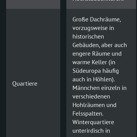
RHINOLOPHUS
hipposideros
Große Dachräume,
(Kleine Hufeisennase)
vorzugsweise in
historischen
ferrumequinum
Gebäuden, aber auch
(Große Hufeisennase)
engere Räume und
VESPERTILIO
warme Keller (in
Südeuropa häufig
auch in Höhlen).
Quartiere
Männchen einzeln in
verschiedenen
Hohlräumen und
Felsspalten.
Winterquartiere
unterirdisch in