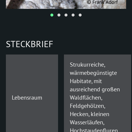
(Wimperfledermaus)
bechsteinii
(Bechsteinfledermaus)
NYCTALUS
noctula
STECKBRIEF
(Grosser Abendsegler)
PIPISTRELLUS
Strukurreiche,
pipistrellus
wärmebegünstigte
(Zwergfledermaus)
Habitate, mit
ausreichend großen
PLECOTUS
Lebensraum
Waldflächen,
auritus
Feldgehölzen,
(Braunes Langohr)
Hecken, kleinen
austriacus
Wasserläufen,
(Graues Langohr)
Hochstaudenfluren.